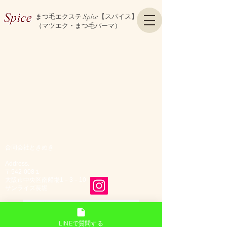
まつ毛エクステ Spice【スパイス】
（マツエク・まつ毛パーマ）
合同会社ときめき
Address.
〒542-008１
大阪市中央区南船場1－3－10
サンライズ長堀
LINEで質問する