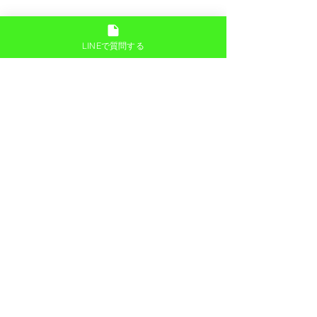
LINEで質問する
コメント
コメントを追加…
フラットラッシュ１２０
アイブローラミ
本
ン
合同会社ときめき
Address.